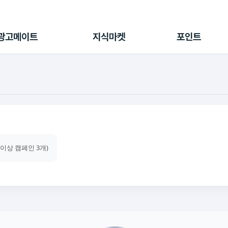
전체 캠페인
지식마켓
포인트샵
나의 캠페인
지식리포트
포인트 충전소
광고메이트
지식마켓
포인트
광고리포트
출석 룰렛
출금 신청
후원
이용내역
건이상 캠페인 3개)