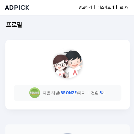
광고하기 |
비즈파트너 |
로그인
프로필
다음 레벨(
BRONZE
)까지
전환
5
개