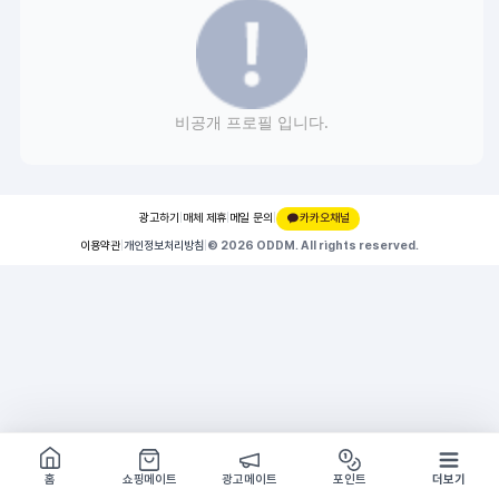
비공개 프로필 입니다.
광고하기
|
매체 제휴
|
메일 문의
|
카카오채널
이용약관
|
개인정보처리방침
|
© 2026 ODDM. All rights reserved.
쇼핑몰 구경하기
방문시 1G
홈
쇼핑메이트
광고메이트
포인트
더보기