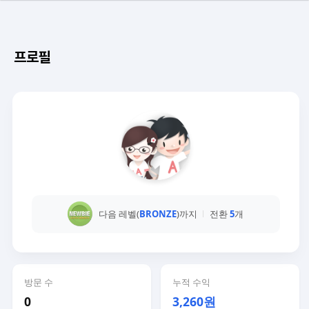
프로필
다음 레벨(
BRONZE
)까지
전환
5
개
방문 수
누적 수익
0
3,260원