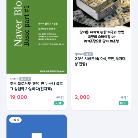
spinel
금융
23년 시장분석(주식,코인,투자대
상 전망)
spinel
블로그
초보 블로거도 1년이면 누구나 블로
그 상업화 가능하다(전자책)
19,000
2,000
구매 1
구매 1
PDF
PDF
0.0