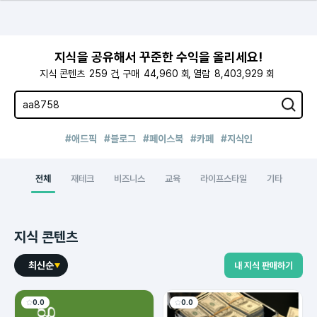
지식을 공유해서 꾸준한 수익을 올리세요!
지식 콘텐츠
259
건
구매
44,960
회
열람
8,403,929
회
#애드픽
#블로그
#페이스북
#카페
#지식인
전체
재테크
비즈니스
교육
라이프스타일
기타
지식 콘텐츠
최신순
내 지식 판매하기
0.0
0.0