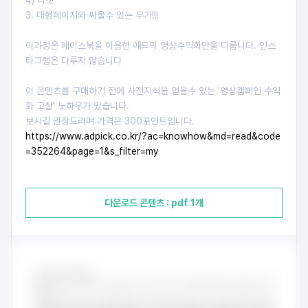
4) 타겟
3. 대형페이지와 싸울수 있는 무기!!!
이과정은 페이스북을 이용한 애드픽 영상수익화만을 다룹니다. 인스
타그램은 다루지 않습니다
이 콘텐츠를 구매하기 전에 사전지식을 얻을수 있는 '영상캠페인 수익
화 고찰' 노하우가 있습니다.
보시길 권장드리며 가격은 300포인트입니다.
https://www.adpick.co.kr/?ac=knowhow&md=read&code
=352264&page=1&s_filter=my
다운로드 콘텐츠 : pdf 1개