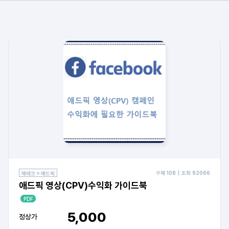
구매
108
| 조회
92066
재테크 > 애드픽
애드픽 영상(CPV)수익화 가이드북
PDF
5,000
정상가