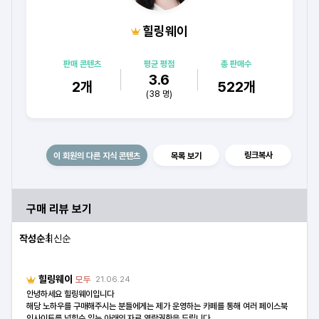
힐링웨이
판매 콘텐츠
평균 평점
총 판매수
3.6
2
개
522
개
(
38
명)
링크복사
이 회원의 다른 지식 콘텐츠
목록 보기
구매 리뷰 보기
작성순
최신순
힐링웨이
모두
21.06.24
안녕하세요 힐링웨이입니다
해당 노하우를 구매해주시는 분들에게는 제가 운영하는 카페를 통해 여러 페이스북
인사이트를 넓힐수 있는 아래의 자료 열람권한을 드립니다.