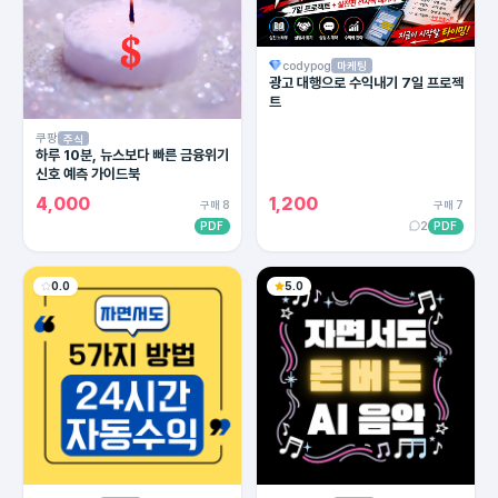
codypog
마케팅
광고 대행으로 수익내기 7일 프로젝
트
쿠팡
주식
하루 10분, 뉴스보다 빠른 금융위기
신호 예측 가이드북
4,000
1,200
구매 8
구매 7
PDF
2
PDF
0.0
5.0