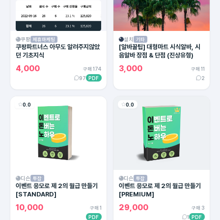
쿠팡
설치
제휴마케팅
기타
쿠팡파트너스 아무도 알려주지않았
[알바꿀팁] 대형마트 시식알바, 시
던 기초지식
음알바 장점 & 단점 (진상유형)
4,000
3,000
구매 174
구매 11
97
PDF
2
0.0
0.0
디슨
디슨
투잡
투잡
이벤트 응모로 제 2의 월급 만들기
이벤트 응모로 제 2의 월급 만들기
[STANDARD]
[PREMIUM]
10,000
29,000
구매 1
구매 3
PDF
1
PDF