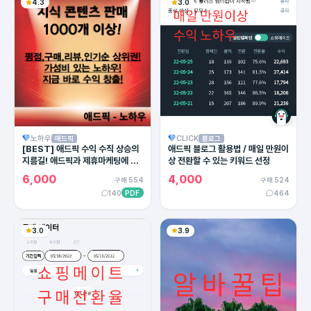
4.3
3.0
노하우
CLICK
애드픽
블로그
[BEST] 애드픽 수익 수직 상승의
애드픽 블로그 활용법 / 매일 만원이
지름길! 애드픽과 제휴마케팅에 유
상 전환할 수 있는 키워드 선정
용한 카피라이팅의 모든 방법!
6,000
4,000
구매 554
구매 524
140
PDF
464
3.0
3.9