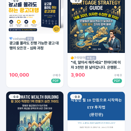
0.0
0.0
codypog
창업
광고를 몰라도 진행 가능한 광고 대
행의 모든것 - 심화 과정
구라엉아
부동산
"네, 알아서 해주세요" 한마디에 이
자 3천만 원 날아갑니다. 은행원이
절대 말 안 해주는 대출 상환의 비밀
100,000
3,900
구매 0
구매 0
PDF
PDF
0.0
0.0