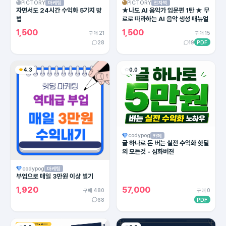
PICTORY
PICTORY
마케팅
전자책
자면서도 24시간 수익화 5가지 방
★나도 AI 음악가 입문편 1탄 ★ 무
법
료로 따라하는 AI 음악 생성 매뉴얼
1,500
1,500
구매 21
구매 15
28
19
PDF
4.3
0.0
codypog
카페
글 하나로 돈 버는 실전 수익화 핫딜
의 모든것 - 심화버젼
codypog
마케팅
부업으로 매일 3만원 이상 벌기
1,920
57,000
구매 480
구매 0
68
PDF