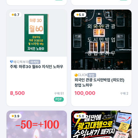
0.7
5.0
에디픽부자
마케팅
주제: 하루30 월60 지식인 노하우
CLICK
창업
외국인 관광 도시민박업 (외도민)
창업 노하우
8,500
100,000
구매 51
구매 2
PDF
3.9
5.0