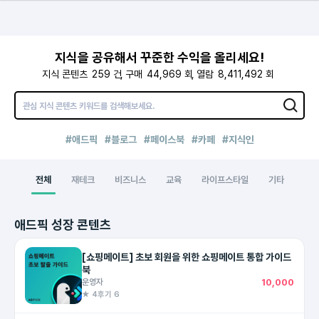
지식을 공유해서 꾸준한 수익을 올리세요!
지식 콘텐츠
259
건
구매
44,969
회
열람
8,411,492
회
#애드픽
#블로그
#페이스북
#카페
#지식인
전체
재테크
비즈니스
교육
라이프스타일
기타
애드픽 성장 콘텐츠
[쇼핑메이트] 초보 회원을 위한 쇼핑메이트 통합 가이드
북
운영자
10,000
★ 4
후기 6