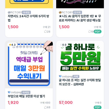
PICTORY
PICTORY
마케팅
전자책
자면서도 24시간 수익화 5가지 방
★나도 AI 음악가 입문편 1탄 ★ 무
법
료로 따라하는 AI 음악 생성 매뉴얼
1,500
1,500
구매 21
구매 15
28
19
PDF
4.3
0.0
codypog
카페
글 하나로 돈 버는 실전 수익화 핫딜
의 모든것 - 심화버젼
codypog
마케팅
부업으로 매일 3만원 이상 벌기
1,920
57,000
구매 480
구매 0
68
PDF