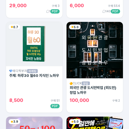
용한 카피라이팅의 모든 방법!
29,000
6,000
구매 3
구매 554
1
PDF
140
PDF
0.7
5.0
에디픽부자
마케팅
주제: 하루30 월60 지식인 노하우
CLICK
창업
외국인 관광 도시민박업 (외도민)
창업 노하우
8,500
100,000
구매 51
구매 2
PDF
3.9
5.0