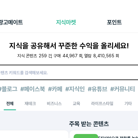
전체 캠페인
지식마켓
포인트샵
나의 캠페인
지식리포트
포인트 충전소
광고메이트
지식마켓
포인트
광고리포트
출석 룰렛
출금 신청
지식을 공유해서 꾸준한 수익을 올리세요!
후원
이용내역
지식 콘텐츠
259
건
구매
44,967
회
열람
8,410,565
회
#블로그
#페이스북
#카페
#지식인
#유튜브
#커뮤니티
전체
재테크
비즈니스
교육
라이프스타일
기타
주목 받는 콘텐츠