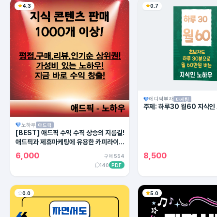
4.3
0.7
에디픽부자
마케팅
주제: 하루30 월60 지식인
노하우
애드픽
[BEST] 애드픽 수익 수직 상승의 지름길!
애드픽과 제휴마케팅에 유용한 카피라이팅
의 모든 방법!
6,000
8,500
구매 554
140
PDF
0.0
5.0