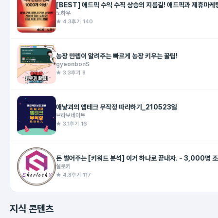
[BEST] 애드픽 수익 수직 상승의 지름길! 애드픽과 제휴마케
노하우
★ 4.3
후기 140
농장 만렙이 알려주는 빠르게 농장 키우는 꿀팁!
gyeonbonS
★ 3.3
후기 8
애낳괴의 앱테크 무작정 따라하기_210523일
브라보네이트
★ 3.1
후기 16
셜로키
★ 4.8
후기 117
지식 콘텐츠