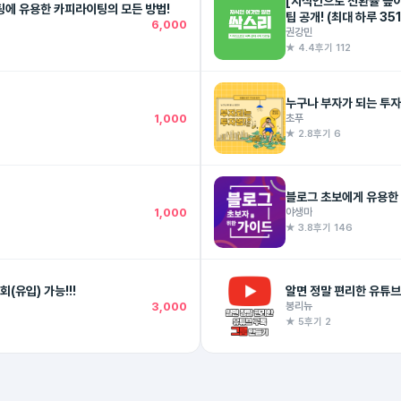
[지식인으로 전환률 높이
팅에 유용한 카피라이팅의 모든 방법!
팁 공개! (최대 하루 35
6,000
권강민
★ 4.4
후기 112
누구나 부자가 되는 투자
1,000
초푸
★ 2.8
후기 6
블로그 초보에게 유용한 
1,000
야생마
★ 3.8
후기 146
돈 벌어주는 [키워드 분석] 이거 하나로 끝내자. - 3,000명 조회(유입) 가능!!!
알면 정말 편리한 유튜브
3,000
봉리뉴
★ 5
후기 2