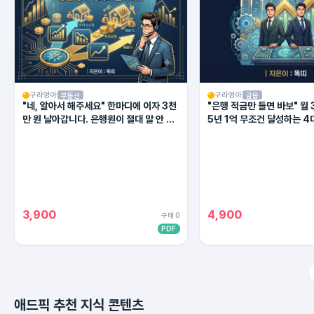
구라엉아
구라엉아
부동산
금융
"네, 알아서 해주세요" 한마디에 이자 3천
"은행 적금만 들면 바보" 월 
만 원 날아갑니다. 은행원이 절대 말 안 해
5년 1억 무조건 달성하는 4
주는 대출 상환의 비밀
(2026 최신판)
3,900
4,900
구매 0
PDF
애드픽 추천 지식 콘텐츠