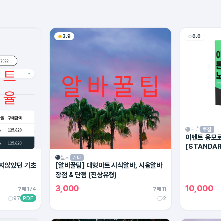
3.9
0.0
디슨
투잡
이벤트 응모로
[STANDAR
설치
기타
지않았던 기초
[알바꿀팁] 대형마트 시식알바, 시음알바
장점 & 단점 (진상유형)
3,000
10,000
구매 174
구매 11
97
PDF
2