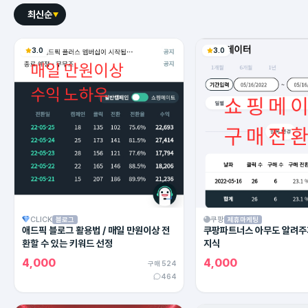
최신순
3.0
3.0
CLICK
쿠팡
블로그
제휴마케팅
애드픽 블로그 활용법 / 매일 만원이상 전
쿠팡파트너스 아무도 알려주
환할 수 있는 키워드 선정
지식
4,000
4,000
구매 524
464