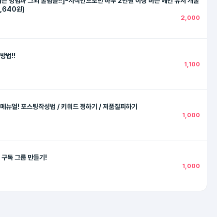
는 방법과 그외 꿀팁들!!]-지식인으로만 하루 2만원 이상 버는 메인 유저 개꿀
1,640원)
2,000
방법!!
1,100
메뉴얼! 포스팅작성법 / 키워드 정하기 / 저품질피하기
1,000
 구독 그룹 만들기!
1,000