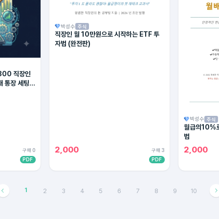
박성수
주식
직장인 월 10만원으로 시작하는 ETF 투
자법 (완전판)
300 직장인
대 통장 세팅법
박성수
주식
월급의10%로
법
2,000
2,000
구매 0
구매 3
PDF
PDF
1
2
3
4
5
6
7
8
9
10