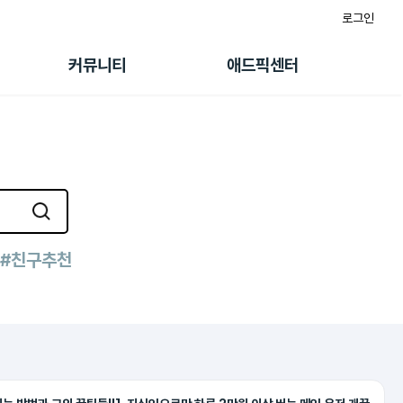
로그인
게시판
FAQ/문의
팸
이용정책
커뮤니티
애드픽센터
랭킹
멤버십 센터
퀘스트
광고툴/API
초대보너스
마이도메인
수익 Live
가이드북
#친구추천