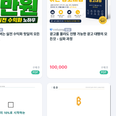
codypog
페
창업
 버는 실전 수익화 핫딜의 모든
광고를 몰라도 진행 가능한 광고 대행의 모
젼
든것 - 심화 과정
100,000
구매 0
구매 0
PDF
PDF
0.0