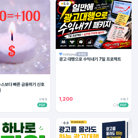
5.0
codypog
마케팅
광고 대행으로 수익내기 7일 프로젝트
 뉴스보다 빠른 금융위기 신호
북
1,200
구매 8
구매 7
PDF
2
PDF
0.0