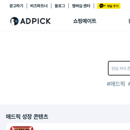
광고하기
비즈파트너
블로그
멤버십 센터
추천상품
제휴몰
쇼핑메이트
쇼핑 에이전트
BETA
쇼핑리포트
링크관리
마이숍
#애드픽
애드픽 성장 콘텐츠