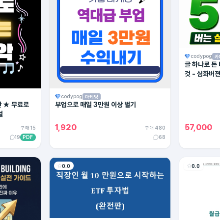
codypog
카
글 하나로 돈
것 - 심화버
codypog
마케팅
탄 ★ 무료로
부업으로 매일 3만원 이상 벌기
얼
1,920
57,000
구매 15
구매 480
19
PDF
68
0.0
0.0