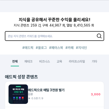
지식을 공유해서 꾸준한 수익을 올리세요!
지식 콘텐츠
259
건
구매
44,967
회
열람
8,410,565
회
#애드픽
#블로그
#페이스북
#카페
#지식인
전체
재테크
비즈니스
교육
라이프스타일
기타
애드픽 성장 콘텐츠
애드픽으로 매일 3천원 벌기
김꽁
3,000
★ 0.5
후기 9