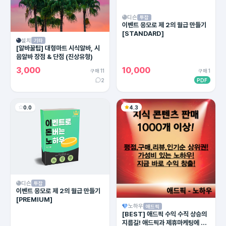
디슨
투잡
이벤트 응모로 제 2의 월급 만들기
[STANDARD]
설치
기타
[알바꿀팁] 대형마트 시식알바, 시
음알바 장점 & 단점 (진상유형)
3,000
10,000
구매 11
구매 1
2
PDF
0.0
4.3
디슨
투잡
이벤트 응모로 제 2의 월급 만들기
[PREMIUM]
노하우
애드픽
[BEST] 애드픽 수익 수직 상승의
지름길! 애드픽과 제휴마케팅에 유