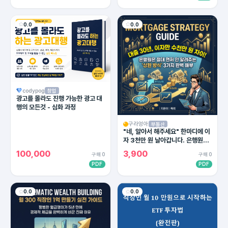
0.0
0.0
codypog
창업
광고를 몰라도 진행 가능한 광고 대
행의 모든것 - 심화 과정
구라엉아
부동산
"네, 알아서 해주세요" 한마디에 이
자 3천만 원 날아갑니다. 은행원이
절대 말 안 해주는 대출 상환의 비밀
100,000
3,900
구매 0
구매 0
PDF
PDF
0.0
0.0