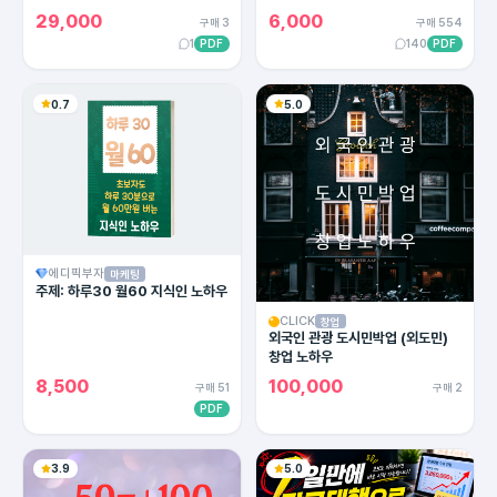
용한 카피라이팅의 모든 방법!
29,000
6,000
구매 3
구매 554
1
PDF
140
PDF
0.7
5.0
에디픽부자
마케팅
주제: 하루30 월60 지식인 노하우
CLICK
창업
외국인 관광 도시민박업 (외도민)
창업 노하우
8,500
100,000
구매 51
구매 2
PDF
3.9
5.0