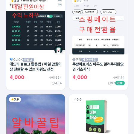
3.0
3.0
CLICK
쿠팡
블로그
제휴마케팅
애드픽 블로그 활용법 / 매일 만원이
쿠팡파트너스 아무도 알려주지않았
상 전환할 수 있는 키워드 선정
던 기초지식
4,000
4,000
구매 524
구매 174
464
97
PDF
3.9
0.0