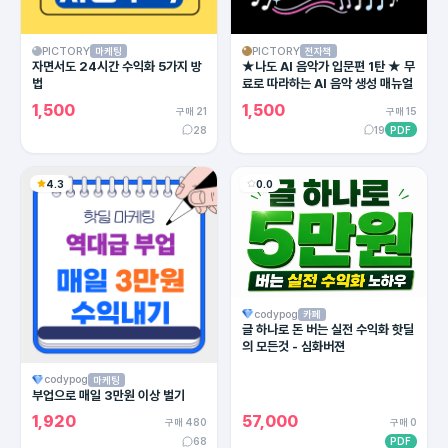
PICTORY
PICTORY
마케팅
전자책
자면서도 24시간 수익화 5가지 방
★나도 AI 음악가 입문편 1탄 ★ 무
법
료로 따라하는 AI 음악 생성 매뉴얼
1,500
1,500
구매 21
구매 15
28
19
PDF
4.3
0.0
codypog
카페
글 하나로 돈 버는 실전 수익화 핫딜
의 모든것 - 심화버젼
codypog
마케팅
부업으로 매일 3만원 이상 벌기
1,920
57,000
구매 480
구매 0
68
PDF