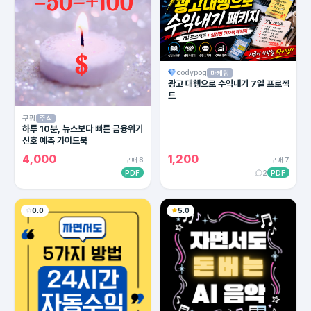
codypog
마케팅
광고 대행으로 수익내기 7일 프로젝
트
쿠팡
주식
하루 10분, 뉴스보다 빠른 금융위기
신호 예측 가이드북
4,000
1,200
구매 8
구매 7
PDF
2
PDF
0.0
5.0