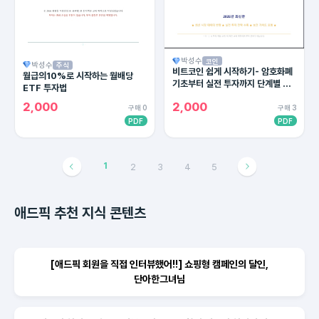
박성수
코인
박성수
주식
비트코인 쉽게 시작하기- 암호화폐
월급의10%로 시작하는 월배당
기초부터 실전 투자까지 단계별 완
ETF 투자법
벽 가이드
2,000
2,000
구매 0
구매 3
PDF
PDF
1
2
3
4
5
애드픽 추천 지식 콘텐츠
[애드픽 회원을 직접 인터뷰했어!!] 쇼핑형 캠페인의 달인,
단아한그녀님