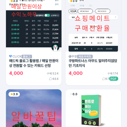
3.0
3.0
CLICK
쿠팡
블로그
제휴마케팅
애드픽 블로그 활용법 / 매일 만원이
쿠팡파트너스 아무도 알려주지않았
상 전환할 수 있는 키워드 선정
던 기초지식
4,000
4,000
구매 524
구매 174
464
97
PDF
3.9
0.0