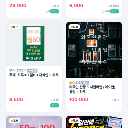
용한 카피라이팅의 모든 방법!
29,000
6,000
구매 3
구매 553
1
PDF
140
PDF
0.7
5.0
에디픽부자
마케팅
주제: 하루30 월60 지식인 노하우
CLICK
창업
외국인 관광 도시민박업 (외도민)
창업 노하우
8,500
100,000
구매 51
구매 2
PDF
3.9
5.0