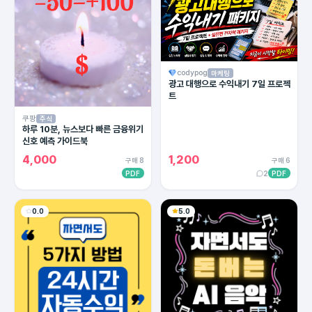
codypog
마케팅
광고 대행으로 수익내기 7일 프로젝
트
쿠팡
주식
하루 10분, 뉴스보다 빠른 금융위기
신호 예측 가이드북
4,000
1,200
구매 8
구매 6
PDF
2
PDF
0.0
5.0