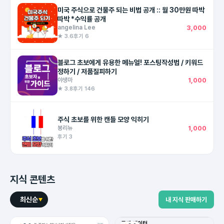
미국 주식으로 건물주 되는 비법 공개 :: 월 30만원 따박
따박 *수익률 공개
angelina Lee
3,000
★ 3.6
후기 6
블로그 초보에게 유용한 메뉴얼! 포스팅작성법 / 키워드
정하기 / 저품질피하기
야생마
1,000
★ 3.8
후기 146
주식 초보를 위한 캔들 모양 익히기
봉리뉴
1,000
후기 3
지식 콘텐츠
최신순
내 지식 판매하기