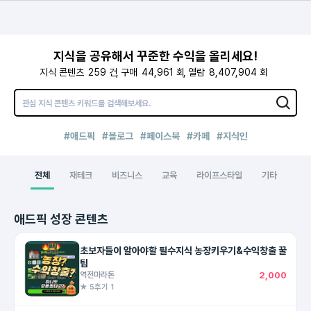
지식을 공유해서 꾸준한 수익을 올리세요!
지식 콘텐츠
259
건
구매
44,961
회
열람
8,407,904
회
#애드픽
#블로그
#페이스북
#카페
#지식인
전체
재테크
비즈니스
교육
라이프스타일
기타
애드픽 성장 콘텐츠
초보자들이 알아야할 필수지식 농장키우기&수익창출 꿀
팁
역전마라톤
2,000
★ 5
후기 1