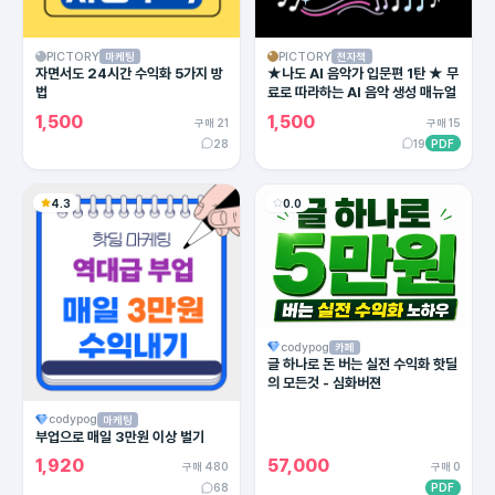
PICTORY
PICTORY
마케팅
전자책
자면서도 24시간 수익화 5가지 방
★나도 AI 음악가 입문편 1탄 ★ 무
법
료로 따라하는 AI 음악 생성 매뉴얼
1,500
1,500
구매 21
구매 15
28
19
PDF
4.3
0.0
codypog
카페
글 하나로 돈 버는 실전 수익화 핫딜
의 모든것 - 심화버젼
codypog
마케팅
부업으로 매일 3만원 이상 벌기
1,920
57,000
구매 480
구매 0
68
PDF