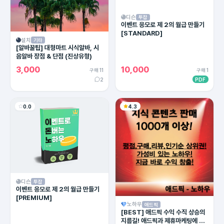
디슨
투잡
이벤트 응모로 제 2의 월급 만들기
[STANDARD]
설치
기타
[알바꿀팁] 대형마트 시식알바, 시
음알바 장점 & 단점 (진상유형)
3,000
10,000
구매 11
구매 1
2
PDF
0.0
4.3
디슨
투잡
이벤트 응모로 제 2의 월급 만들기
[PREMIUM]
노하우
애드픽
[BEST] 애드픽 수익 수직 상승의
지름길! 애드픽과 제휴마케팅에 유