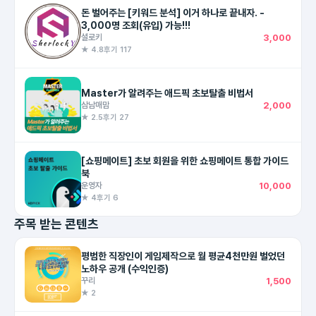
돈 벌어주는 [키워드 분석] 이거 하나로 끝내자. -
3,000명 조회(유입) 가능!!!
셜로키
3,000
★ 4.8
후기 117
Master가 알려주는 애드픽 초보탈출 비법서
삼남매맘
2,000
★ 2.5
후기 27
[쇼핑메이트] 초보 회원을 위한 쇼핑메이트 통합 가이드
북
운영자
10,000
★ 4
후기 6
주목 받는 콘텐츠
평범한 직장인이 게임제작으로 월 평균4천만원 벌었던
노하우 공개 (수익인증)
꾸리
1,500
★ 2