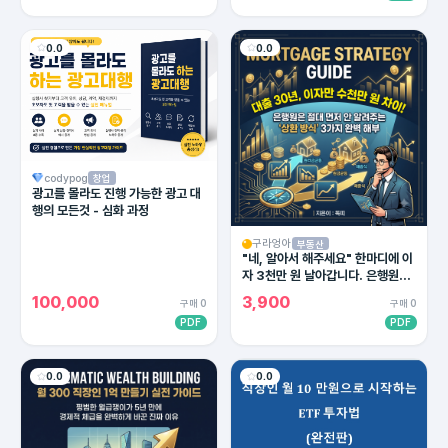
0.0
0.0
codypog
창업
광고를 몰라도 진행 가능한 광고 대
행의 모든것 - 심화 과정
구라엉아
부동산
"네, 알아서 해주세요" 한마디에 이
자 3천만 원 날아갑니다. 은행원이
절대 말 안 해주는 대출 상환의 비밀
100,000
3,900
구매 0
구매 0
PDF
PDF
0.0
0.0