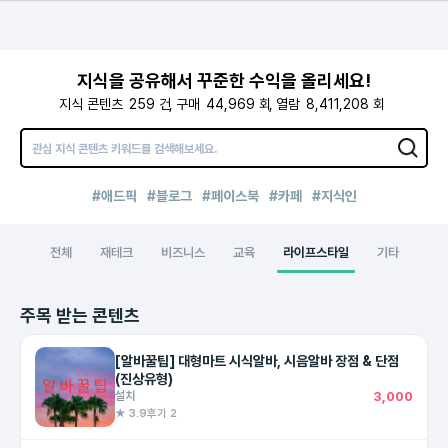
지식을 공유해서 꾸준한 수익을 올리세요!
지식 콘텐츠
259
건
구매
44,969
회
열람
8,411,208
회
#애드픽
#블로그
#페이스북
#카페
#지식인
전체
재테크
비즈니스
교육
라이프스타일
기타
주목 받는 콘텐츠
[알바꿀팁] 대형마트 시식알바, 시음알바 장점 & 단점
(진상유형)
설치
3,000
★ 3.9
후기 2