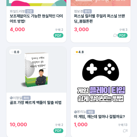
와일드러빙
정보경
건강
뷰티
보조제없이도 가능한 현실적인 다이
퍼스널 컬러별 주얼리 퍼스널 브랜
어트 방법!
딩_봄웜톤편
4,000
3,000
구매 2
구매 3
PDF
1
PDF
0.0
4.8
이형일
취미
골프 가장 빠르게 백돌이 탈출 비법
봉리뉴
게임
이 게임, 깨는데 얼마나 걸릴까요?
10,000
1,000
구매 2
구매 13
PDF
1