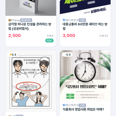
RYway
에디픽부자
아이디어
기타
삼각형 하나로 인생을 관리하는 방
대중교통비 60만원 세이브 하는 방
법 (성공비법서)
법
2,500
3,000
구매 6
구매 33
PDF
5.0
0.0
에디픽부자
기타
식품회사 영업사원 취업은 어때?