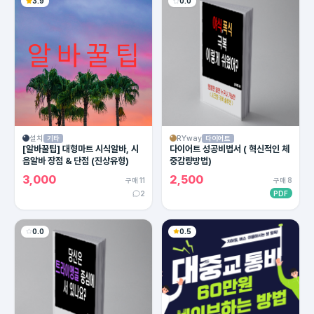
3.9
0.0
설치
RYway
기타
다이어트
[알바꿀팁] 대형마트 시식알바, 시
다이어트 성공비법서 ( 혁신적인 체
음알바 장점 & 단점 (진상유형)
중감량방법)
3,000
2,500
구매 11
구매 8
2
PDF
0.0
0.5