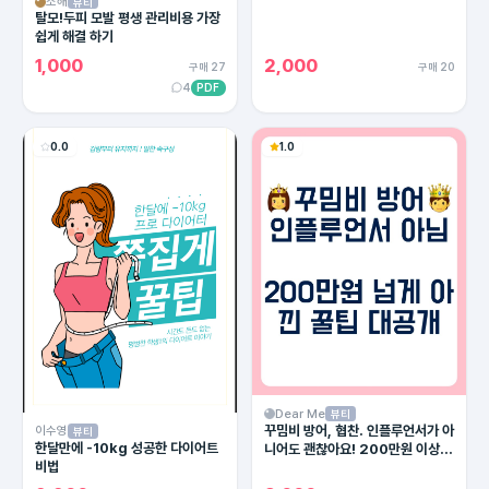
소해
뷰티
탈모!두피 모발 평생 관리비용 가장
쉽게 해결 하기
1,000
2,000
구매 27
구매 20
4
PDF
0.0
1.0
Dear Me
뷰티
꾸밈비 방어, 협찬. 인플루언서가 아
이수영
뷰티
한달만에 -10kg 성공한 다이어트
니어도 괜찮아요! 200만원 이상 아
비법
끼는 방법 대공개.