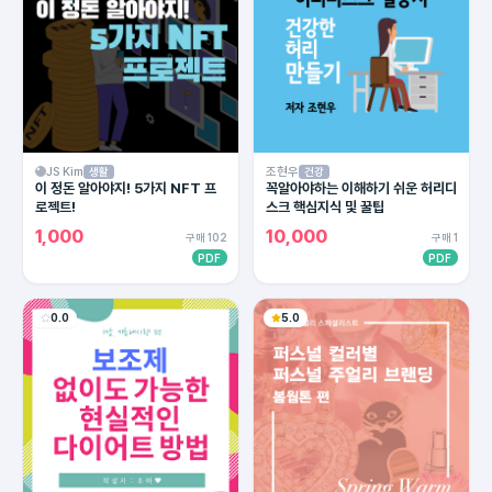
JS Kim
조현우
생활
건강
이 정돈 알아야지! 5가지 NFT 프
꼭알아야하는 이해하기 쉬운 허리디
로젝트!
스크 핵심지식 및 꿀팁
1,000
10,000
구매 102
구매 1
PDF
PDF
0.0
5.0