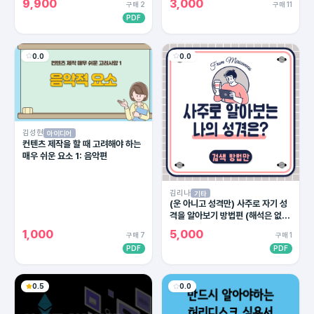
9,900
3,000
구매 2
구매 11
PDF
0.0
0.0
김성현
아이디어
컨텐츠 제작을 할 때 고려해야 하는
매우 쉬운 요소 1: 음악편
김리나
기타
(운 아니고 성격만) 사주로 자기 성
격을 알아보기 방법편 (해석은 없
음)
1,000
5,000
구매 7
구매 1
PDF
PDF
0.5
0.0