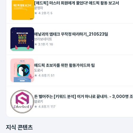
[애드픽] 마스터 회원에게 물었다! 애드픽 활동 보고서
운영자
★ 4.2
후기 5
애낳괴의 앱테크 무작정 따라하기_210523일
브라보네이트
★ 3.1
후기 16
애드픽 초보자를 위한 활동가이드와 팁
도로시
★ 4.6
후기 51
셜로키
★ 4.8
후기 117
지식 콘텐츠