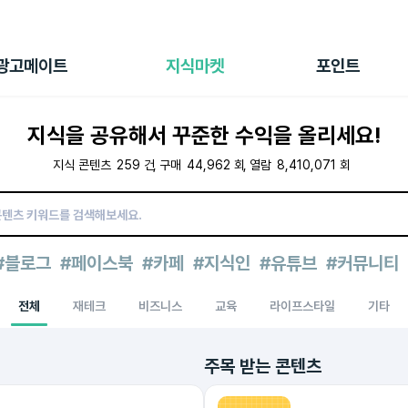
전체 캠페인
지식마켓
포인트샵
나의 캠페인
지식리포트
포인트 충전소
광고메이트
지식마켓
포인트
광고리포트
출석 룰렛
출금 신청
지식을 공유해서 꾸준한 수익을 올리세요!
후원
이용내역
지식 콘텐츠
259
건
구매
44,962
회
열람
8,410,071
회
#블로그
#페이스북
#카페
#지식인
#유튜브
#커뮤니티
전체
재테크
비즈니스
교육
라이프스타일
기타
주목 받는 콘텐츠