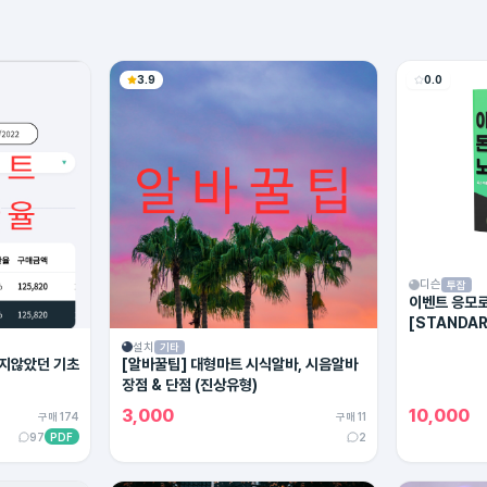
3.9
0.0
디슨
투잡
이벤트 응모로
[STANDAR
설치
기타
지않았던 기초
[알바꿀팁] 대형마트 시식알바, 시음알바
장점 & 단점 (진상유형)
3,000
10,000
구매 174
구매 11
97
PDF
2