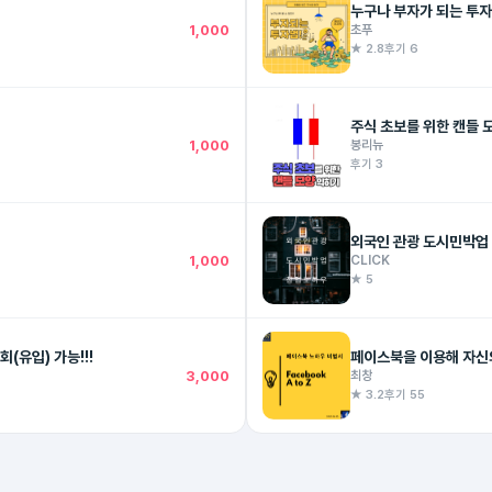
누구나 부자가 되는 투자
1,000
초푸
★ 2.8
후기 6
주식 초보를 위한 캔들 
1,000
봉리뉴
후기 3
외국인 관광 도시민박업 
1,000
CLICK
★ 5
돈 벌어주는 [키워드 분석] 이거 하나로 끝내자. - 3,000명 조회(유입) 가능!!!
3,000
최창
★ 3.2
후기 55