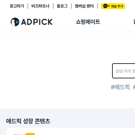
광고하기
비즈파트너
블로그
멤버십 센터
추천상품
제휴몰
쇼핑메이트
쇼핑 에이전트
BETA
쇼핑리포트
링크관리
마이숍
#애드픽
애드픽 성장 콘텐츠