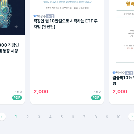
박성수
주식
직장인 월 10만원으로 시작하는 ETF 투
자법 (완전판)
300 직장인
대 통장 세팅법
박성수
주식
월급의10%로
법
2,000
2,000
구매 0
구매 2
PDF
PDF
1
2
3
4
5
6
7
8
9
10