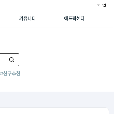
로그인
게시판
FAQ/문의
팸
이용정책
커뮤니티
애드픽센터
랭킹
멤버십 센터
퀘스트
광고툴/API
초대보너스
마이도메인
수익 Live
가이드북
#친구추천