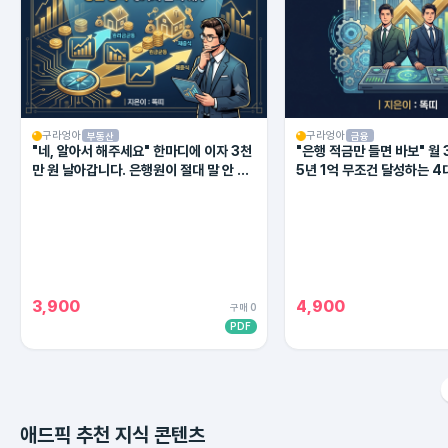
구라엉아
구라엉아
부동산
금융
"네, 알아서 해주세요" 한마디에 이자 3천
"은행 적금만 들면 바보" 월 
만 원 날아갑니다. 은행원이 절대 말 안 해
5년 1억 무조건 달성하는 4
주는 대출 상환의 비밀
(2026 최신판)
3,900
4,900
구매 0
PDF
애드픽 추천 지식 콘텐츠