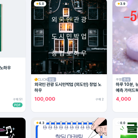
5.0
3.9
 노하우
CLICK
쿠팡
창업
주식
외국인 관광 도시민박업 (외도민) 창업 노
하루 10분,
하우
예측 가이드
100,000
4,000
구매 51
구매 2
PDF
4.3
0.0