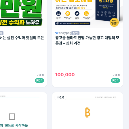
codypog
페
창업
 버는 실전 수익화 핫딜의 모든
광고를 몰라도 진행 가능한 광고 대행의 모
젼
든것 - 심화 과정
100,000
구매 0
구매 0
PDF
PDF
0.0