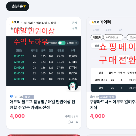
최신순
3.0
3.0
CLICK
쿠팡
블로그
제휴마케팅
애드픽 블로그 활용법 / 매일 만원이상 전
쿠팡파트너스 아무도 알려주
환할 수 있는 키워드 선정
지식
4,000
4,000
구매 524
464