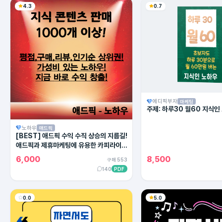
4.3
0.7
에디픽부자
마케팅
주제: 하루30 월60 지식인
노하우
애드픽
[BEST] 애드픽 수익 수직 상승의 지름길!
애드픽과 제휴마케팅에 유용한 카피라이팅
의 모든 방법!
6,000
8,500
구매 553
140
PDF
0.0
5.0