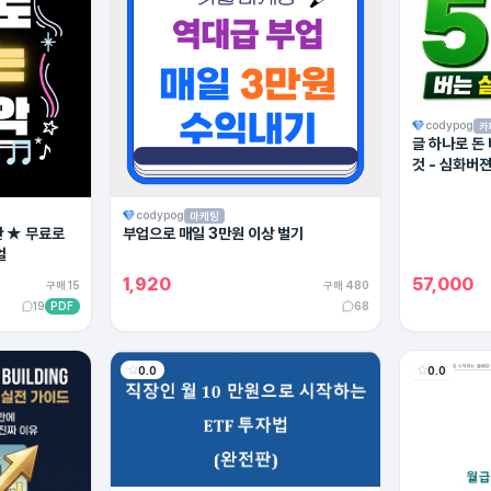
codypog
카
글 하나로 돈
것 - 심화버
codypog
마케팅
탄 ★ 무료로
부업으로 매일 3만원 이상 벌기
얼
1,920
57,000
구매 15
구매 480
19
PDF
68
0.0
0.0