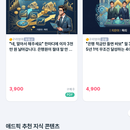
구라엉아
구라엉아
부동산
금융
"네, 알아서 해주세요" 한마디에 이자 3천
"은행 적금만 들면 바보" 월 
만 원 날아갑니다. 은행원이 절대 말 안 해
5년 1억 무조건 달성하는 4
주는 대출 상환의 비밀
(2026 최신판)
3,900
4,900
구매 0
PDF
애드픽 추천 지식 콘텐츠