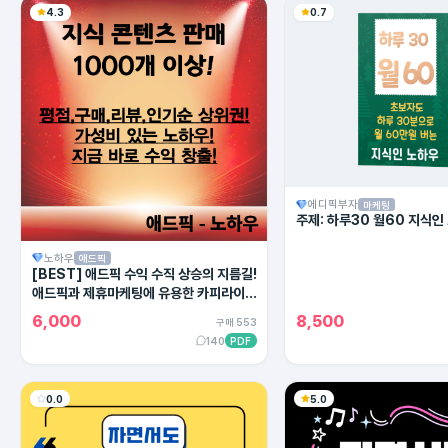
4.3
0.7
에디픽부자
마케팅
주제: 하루30 월60 지식인
노하우
애드픽
[BEST] 애드픽 수익 수직 상승의 지름길!
애드픽과 제휴마케팅에 유용한 카피라이팅
의 모든 방법!
6,000
8,500
구매 553
140
PDF
0.0
5.0