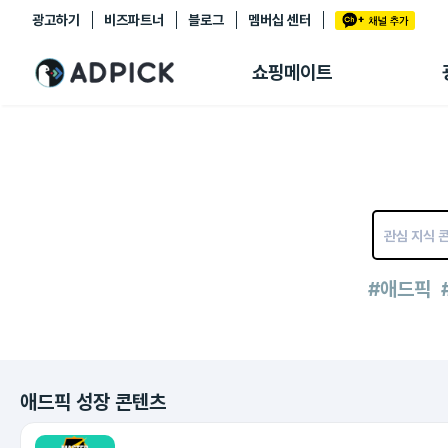
광고하기
비즈파트너
블로그
멤버십 센터
추천상품
제휴몰
쇼핑메이트
쇼핑 에이전트
BETA
쇼핑리포트
링크관리
마이숍
#애드픽
애드픽 성장 콘텐츠