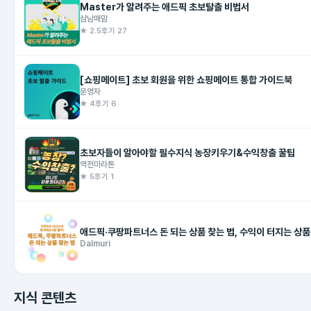
Master가 알려주는 애드픽 초보탈출 비법서
삼남매맘
★ 2.5
후기 27
[쇼핑메이트] 초보 회원을 위한 쇼핑메이트 통합 가이드북
운영자
★ 4
후기 6
초보자들이 알아야할 필수지식 농장키우기&수익창출 꿀팁
역전마라톤
★ 5
후기 1
애드픽·쿠팡파트너스 돈 되는 상품 찾는 법, 수익
Dalmuri
지식 콘텐츠