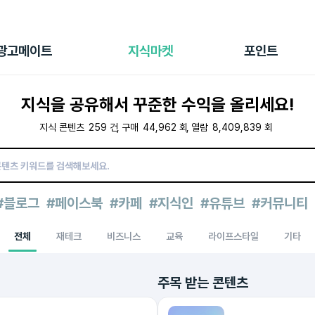
전체 캠페인
지식마켓
포인트샵
나의 캠페인
지식리포트
포인트 충전소
광고메이트
지식마켓
포인트
광고리포트
출석 룰렛
출금 신청
지식을 공유해서 꾸준한 수익을 올리세요!
후원
이용내역
지식 콘텐츠
259
건
구매
44,962
회
열람
8,409,839
회
#블로그
#페이스북
#카페
#지식인
#유튜브
#커뮤니티
전체
재테크
비즈니스
교육
라이프스타일
기타
주목 받는 콘텐츠