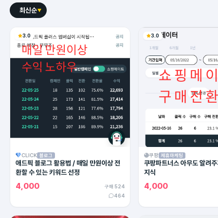
최신순
3.0
3.0
CLICK
쿠팡
블로그
제휴마케팅
애드픽 블로그 활용법 / 매일 만원이상 전
쿠팡파트너스 아무도 알려주
환할 수 있는 키워드 선정
지식
4,000
4,000
구매 524
464