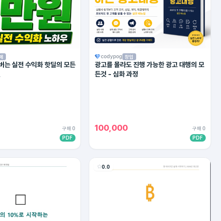
codypog
페
창업
 버는 실전 수익화 핫딜의 모든
광고를 몰라도 진행 가능한 광고 대행의 모
젼
든것 - 심화 과정
100,000
구매 0
구매 0
PDF
PDF
0.0