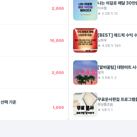
나는 이걸로 매달 30만
2,000
이수형
★ 2.2
후기 12
[BEST] 애드픽 수익
10,000
노하우
★ 4.3
후기 140
[알바꿀팁] 대형마트 시
2,000
설치
★ 3.9
후기 2
무료문서편집 프로그램
이 터지는 상품 선택 기준
푸딩통조림
1,000
★ 5
후기 1