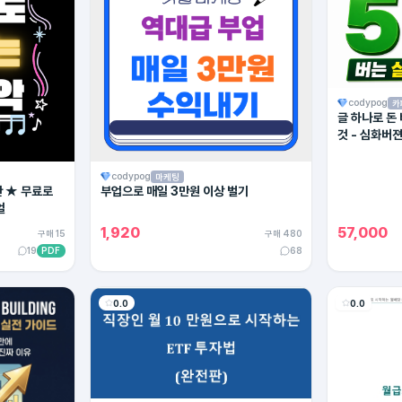
codypog
카
글 하나로 돈
것 - 심화버
codypog
마케팅
탄 ★ 무료로
부업으로 매일 3만원 이상 벌기
얼
1,920
57,000
구매 15
구매 480
19
PDF
68
0.0
0.0