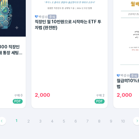
박성수
주식
직장인 월 10만원으로 시작하는 ETF 투
자법 (완전판)
300 직장인
대 통장 세팅법
박성수
주식
월급의10%로
법
2,000
2,000
구매 0
구매 2
PDF
PDF
1
2
3
4
5
6
7
8
9
10