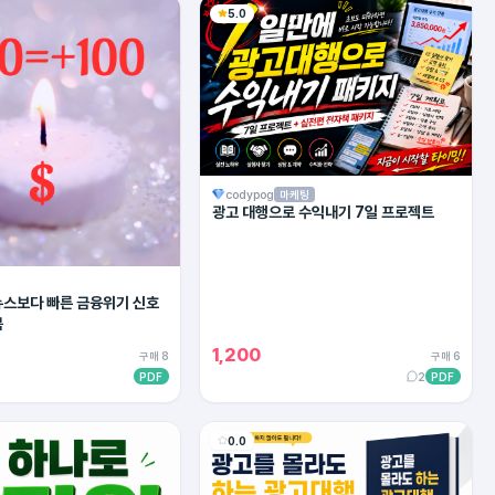
5.0
codypog
마케팅
광고 대행으로 수익내기 7일 프로젝트
 뉴스보다 빠른 금융위기 신호
북
1,200
구매 8
구매 6
PDF
2
PDF
0.0