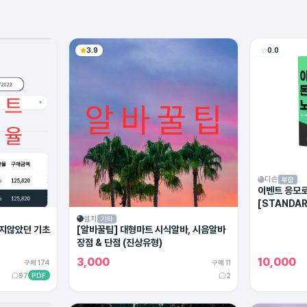
3.9
0.0
디슨
투잡
이벤트 응모로
[STANDAR
설치
기타
지않았던 기초
[알바꿀팁] 대형마트 시식알바, 시음알바
장점 & 단점 (진상유형)
3,000
10,000
구매 174
구매 11
97
PDF
2