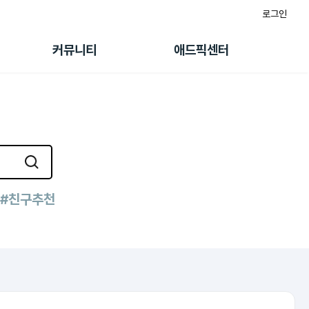
로그인
게시판
FAQ/문의
팸
이용정책
커뮤니티
애드픽센터
랭킹
멤버십 센터
퀘스트
광고툴/API
초대보너스
마이도메인
수익 Live
가이드북
#친구추천