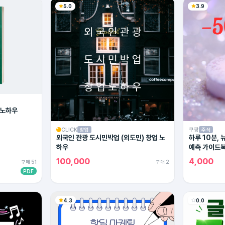
5.0
3.9
 노하우
CLICK
쿠팡
창업
주식
외국인 관광 도시민박업 (외도민) 창업 노
하루 10분,
하우
예측 가이드
100,000
4,000
구매 51
구매 2
PDF
4.3
0.0