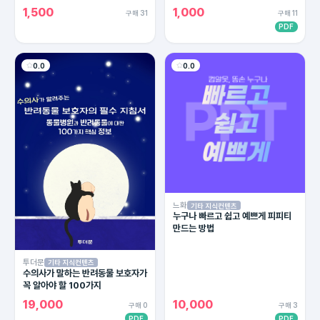
1,500
1,000
구매 31
구매 11
PDF
0.0
0.0
느화
기타 지식컨텐츠
누구나 빠르고 쉽고 예쁘게 피피티
만드는 방법
투더문
기타 지식컨텐츠
수의사가 말하는 반려동물 보호자가
꼭 알아야 할 100가지
19,000
10,000
구매 0
구매 3
PDF
PDF