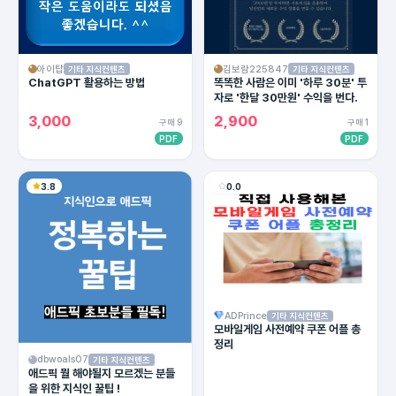
아이탑
김보람225847
기타 지식컨텐츠
기타 지식컨텐츠
ChatGPT 활용하는 방법
똑똑한 사람은 이미 '하루 30분' 투
자로 '한달 30만원' 수익을 번다.
3,000
2,900
구매 9
구매 1
PDF
PDF
3.8
0.0
ADPrince
기타 지식컨텐츠
모바일게임 사전예약 쿠폰 어플 총
정리
dbwoals07
기타 지식컨텐츠
애드픽 뭘 해야될지 모르겠는 분들
을 위한 지식인 꿀팁 !