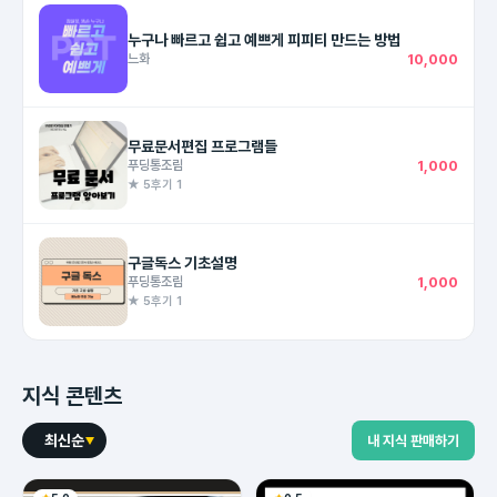
누구나 빠르고 쉽고 예쁘게 피피티 만드는 방법
느화
10,000
무료문서편집 프로그램들
푸딩통조림
1,000
★ 5
후기 1
구글독스 기초설명
푸딩통조림
1,000
★ 5
후기 1
지식 콘텐츠
최신순
내 지식 판매하기