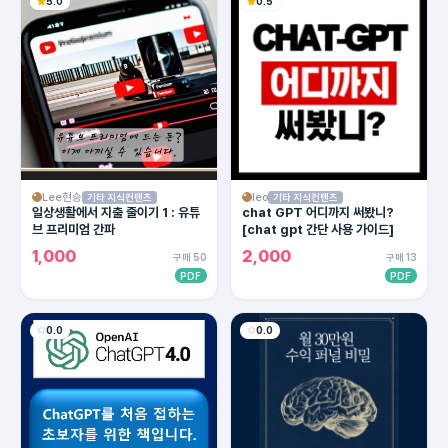
5.0
0.5
Lee현승
leo
기타 지식컨텐츠
기타 지식컨텐츠
일상생활에서 지출 줄이기 1 : 유튜
chat GPT 어디까지 써봤니?
브 프리미엄 간파
[chat gpt 간단 사용 가이드]
1,000
2,000
구매 50
구매 13
PDF
PDF
0.0
0.0