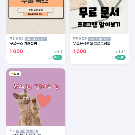
푸딩통조림
푸딩통조림
기타 지식컨텐츠
기타 지식컨텐츠
구글독스 기초설명
무료문서편집 프로그램들
1,000
1,000
구매 8
구매 24
1
PDF
1
PDF
5.0
ㄱㅇ
기타 지식컨텐츠