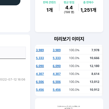
판매 콘텐츠
평균 평점
총 판매수
4.4
1
개
1,251
개
(
198
명)
미리보기 이미지
2022-07-12 16:06