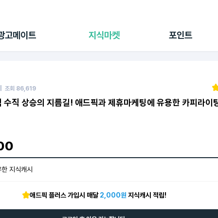
전체 캠페인
지식마켓
포인트샵
나의 캠페인
지식리포트
포인트 충전소
광고메이트
지식마켓
포인트
광고리포트
출석 룰렛
출금 신청
후원
이용내역
| 조회
86,619
수익 수직 상승의 지름길! 애드픽과 제휴마케팅에 유용한 카피라이
00
유한 지식캐시
애드픽 플러스 가입시 매달
2,000원
지식캐시 적립!