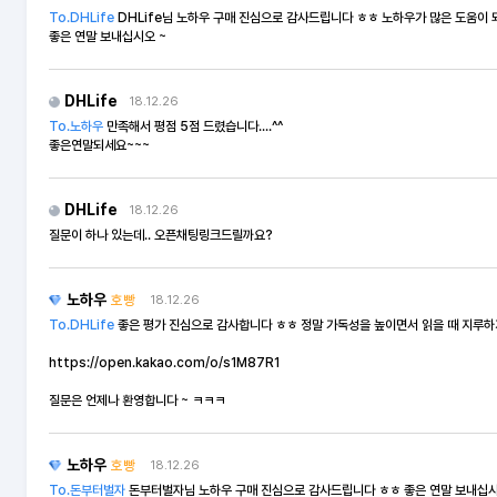
To.DHLife
DHLife님 노하우 구매 진심으로 감사드립니다 ㅎㅎ 노하우가 많은 도움이
좋은 연말 보내십시오 ~
DHLife
18.12.26
To.노하우
만족해서 평점 5점 드렸습니다....^^
좋은연말되세요~~~
DHLife
18.12.26
질문이 하나 있는데.. 오픈채팅링크드릴까요?
노하우
호빵
18.12.26
To.DHLife
좋은 평가 진심으로 감사합니다 ㅎㅎ 정말 가독성을 높이면서 읽을 때 지루하
https://open.kakao.com/o/s1M87R1
질문은 언제나 환영합니다 ~ ㅋㅋㅋ
노하우
호빵
18.12.26
To.돈부터벌자
돈부터벌자님 노하우 구매 진심으로 감사드립니다 ㅎㅎ 좋은 연말 보내십시