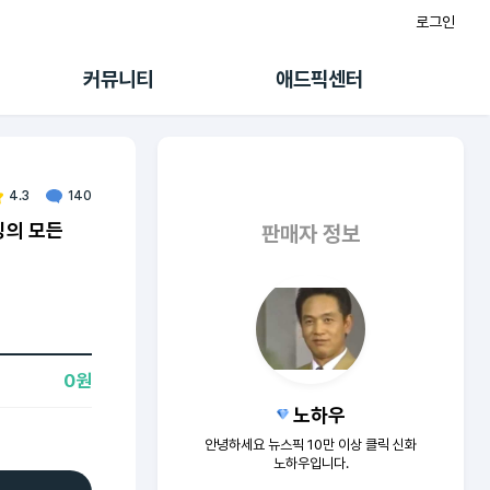
로그인
게시판
FAQ/문의
팸
이용정책
커뮤니티
애드픽센터
랭킹
멤버십 센터
퀘스트
광고툴/API
초대보너스
마이도메인
수익 Live
가이드북
4.3
140
팅의 모든
판매자 정보
0원
노하우
안녕하세요 뉴스픽 10만 이상 클릭 신화
노하우입니다.