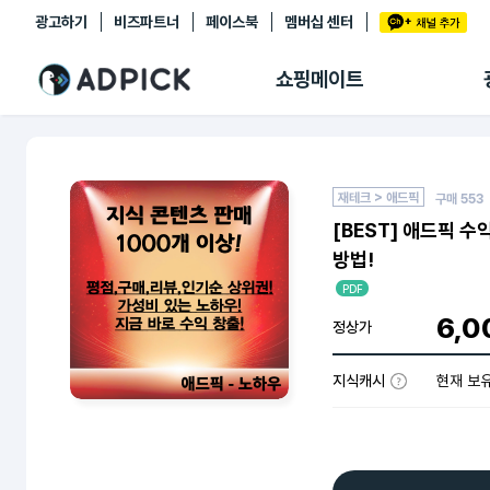
광고하기
비즈파트너
페이스북
멤버십 센터
추천상품
제휴몰
쇼핑메이트
쇼핑 에이전트
BETA
쇼핑리포트
링크관리
마이숍
재테크 > 애드픽
구매
553
[BEST] 애드픽 
방법!
PDF
6,0
정상가
지식캐시
현재 보