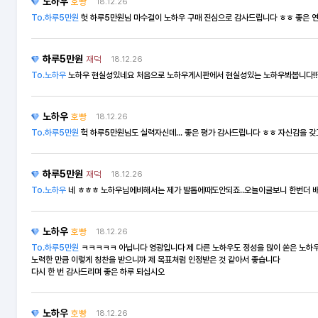
노하우
호빵
18.12.26
To.하루5만원
헛 하루5만원님 마수걸이 노하우 구매 진심으로 감사드립니다 ㅎㅎ 좋은 연말 보
하루5만원
재덕
18.12.26
To.노하우
노하우 현실성있네요 처음으로 노하우게시판에서 현실성있는 노하우봐봅니다!!
노하우
호빵
18.12.26
To.하루5만원
헉 하루5만원님도 실력자신데... 좋은 평가 감사드립니다 ㅎㅎ 자신감을 
하루5만원
재덕
18.12.26
To.노하우
네 ㅎㅎㅎ 노하우님에비해서는 제가 발톱에때도안되죠..오늘이글보니 한번더 
prev
노하우
호빵
18.12.26
To.하루5만원
ㅋㅋㅋㅋㅋ 아닙니다 영광입니다 제 다른 노하우도 정성을 많이 쏟은 노하
노력한 만큼 이렇게 칭찬을 받으니까 제 목표처럼 인정받은 것 같아서 좋습니다
다시 한 번 감사드리며 좋은 하루 되십시오
노하우
호빵
18.12.26