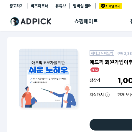
광고하기
비즈파트너
유튜브
멤버십 센터
추천상품
제휴몰
쇼핑메이트
쇼핑 에이전트
BETA
쇼핑리포트
링크관리
마이숍
재테크 > 애드픽
구매
2,3
애드픽 회원가입이후
BEST
1,0
정상가
지식캐시
현재 보