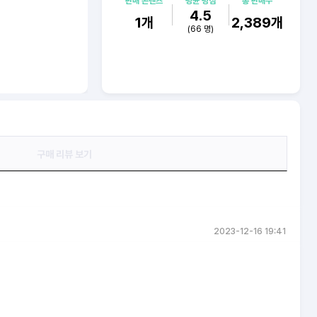
판매 콘텐츠
평균 평점
총 판매수
4.5
1
개
2,389
개
(
66
명)
구매 리뷰 보기
2023-12-16 19:41