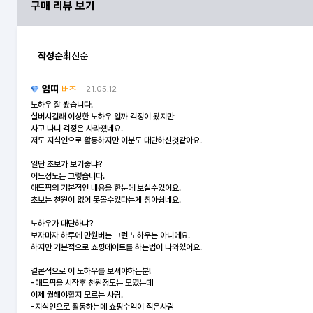
구매 리뷰 보기
작성순
최신순
엄띠
버즈
21.05.12
노하우 잘 봤습니다.
실버시길래 이상한 노하우 일까 걱정이 됬지만
사고 나니 걱정은 사라졌네요.
저도 지식인으로 활동하지만 이분도 대단하신것같아요.
일단 초보가 보기좋냐?
어느정도는 그렇습니다.
애드픽의 기본적인 내용을 한눈에 보실수있어요.
초보는 천원이 없어 못볼수있다는게 참아쉽네요.
노하우가 대단하냐?
보자마자 하루에 만원버는 그런 노하우는 아니에요.
하지만 기본적으로 쇼핑메이트를 하는법이 나와있어요.
결론적으로 이 노하우를 보셔야하는분!
-애드픽을 시작후 천원정도는 모였는데
이제 뭘해야할지 모르는 사람.
-지식인으로 활동하는데 쇼핑수익이 적은사람