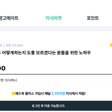
전체 캠페인
지식마켓
포인트샵
나의 캠페인
지식리포트
포인트 충전소
광고메이트
지식마켓
포인트
광고리포트
출석 룰렛
출금 신청
후원
이용내역
89
| 조회
131,003
 어떻게하는지 도통 모르겠다는 분들을 위한 노하우
00
유한 지식캐시
애드픽 플러스 가입시 매달
2,000원
지식캐시 적립!
로그인 후 이용 가능합니다.