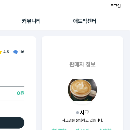
로그인
게시판
FAQ/문의
팸
이용정책
커뮤니티
애드픽센터
랭킹
멤버십 센터
퀘스트
광고툴/API
초대보너스
마이도메인
수익 Live
가이드북
4.5
116
판매자 정보
0원
시크
시크팸을 운영하고 있습니다.