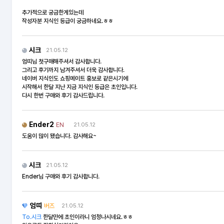
추가적으로 궁금한게있는데
작성자분 지식인 등급이 궁금하네요.ㅎㅎ
시크
21.05.12
엄띠님 첫구매해주셔서 감사합니다.
그리고 후기까지 남겨주셔서 더욱 감사합니다.
네이버 지식인도 쇼핑메이트 홍보로 같은시기에
시작해서 한달 지난 지금 지식인 등급은 초인입니다.
다시 한번 구매와 후기 감사드립니다.
prev
Ender2
EN
21.05.12
도움이 많이 됐습니다. 감사해요~
시크
21.05.12
Ender님 구매와 후기 감사합니다.
엄띠
버즈
21.05.12
To.시크
한달만에 초인이라니 엄청나시네요.ㅎㅎ